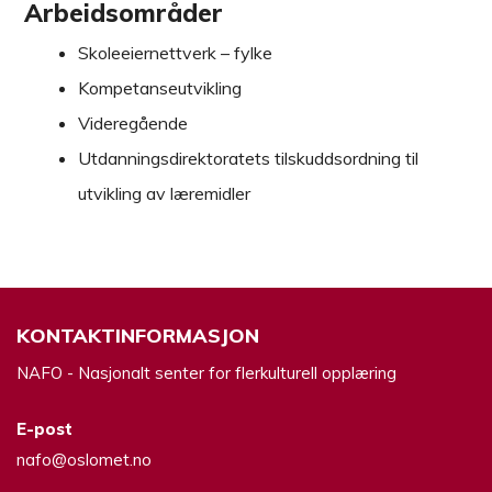
Arbeidsområder
Skoleeiernettverk – fylke
Kompetanseutvikling
Videregående
Utdanningsdirektoratets tilskuddsordning til
utvikling av læremidler
KONTAKTINFORMASJON
NAFO - Nasjonalt senter for flerkulturell opplæring
E-post
nafo@oslomet.no