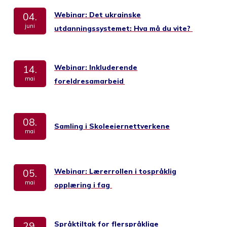
Webinar: Det ukrainske
04.
juni
utdanningssystemet: Hva må du vite?
Webinar: Inkluderende
14.
mai
foreldresamarbeid
08.
Samling i Skoleeiernettverkene
mai
Webinar: Lærerrollen i tospråklig
05.
mai
opplæring i fag
Språktiltak for flerspråklige
29.