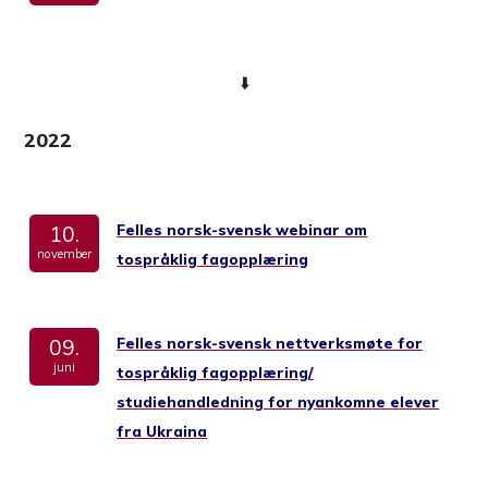
⬇️
2022
Felles norsk-svensk webinar om
10.
november
tospråklig fagopplæring
Felles norsk-svensk nettverksmøte for
09.
juni
tospråklig fagopplæring/
studiehandledning for nyankomne elever
fra Ukraina