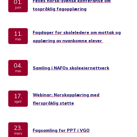
Felles norsk-svensk konferanse om
01.
juni
tospråklig fagopplæring
Fagdager for skoleledere om mottak og
11.
mai
opplæring av nyankomne elever
04.
Samling i NAFOs skoleeiernettverk
mai
Webinar: Norskopplæring med
17.
april
flerspråklig støtte
23.
Fagsamling for PPT i VGO
mars