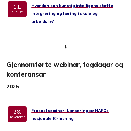
Hvordan kan kunstig intelligens støtte
11.
august
integrering og læring i skole og
arbeidsliv?
⬇️
Gjennomførte webinar, fagdagar og
konferansar
2025
Frokostseminar: Lansering av NAFOs
28.
november
nasjonale KI-løsning