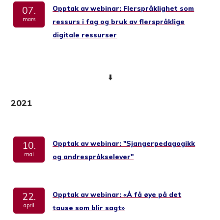
Opptak av webinar: Flerspråklighet som
07.
mars
ressurs i fag og bruk av flerspråklige
digitale ressurser
⬇️
2021
Opptak av webinar: "Sjangerpedagogikk
10.
mai
og andrespråkselever"
Opptak av webinar: «Å få øye på det
22.
april
tause som blir sagt»