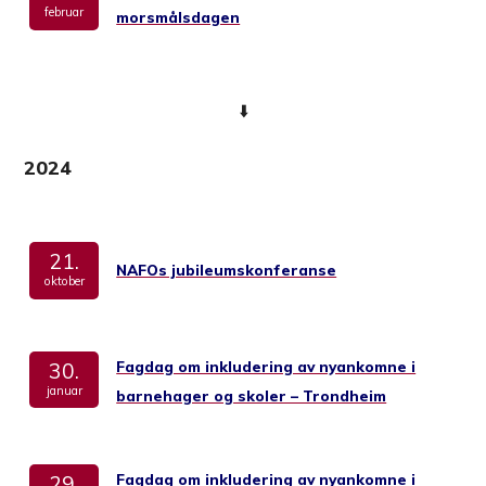
februar
morsmålsdagen
⬇️
2024
21.
NAFOs jubileumskonferanse
oktober
Fagdag om inkludering av nyankomne i
30.
januar
barnehager og skoler – Trondheim
Fagdag om inkludering av nyankomne i
29.