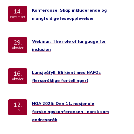
Konferanse: Skap inkluderende og
14.
november
mangfoldige leseopplevelser
Webinar: The role of language for
29.
oktober
inclusion
Lunsjpåfyll: Bli kjent med NAFOs
16.
oktober
flerspråklige fortellinger!
NOA 2025: Den 11. nasjonale
12.
juni
forskningskonferansen i norsk som
andrespråk