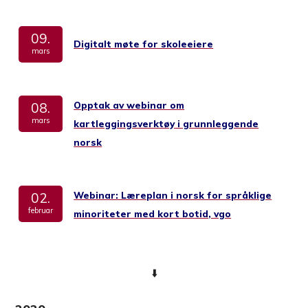
09.
Digitalt møte for skoleeiere
mars
Opptak av webinar om
08.
mars
kartleggingsverktøy i grunnleggende
norsk
Webinar: Læreplan i norsk for språklige
02.
februar
minoriteter med kort botid, vgo
⬇️