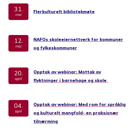
31.
Flerkulturelt bibliotekmøte
mai
NAFOs skoleeiernettverk for kommuner
12.
mai
og fylkeskommuner
Opptak av webinar: Mottak av
20.
april
flyktninger i barnehage og skole
Opptak av webinar: Med rom for språklig
04.
april
og kulturelt mangfold- en praksisnær
tilnærming