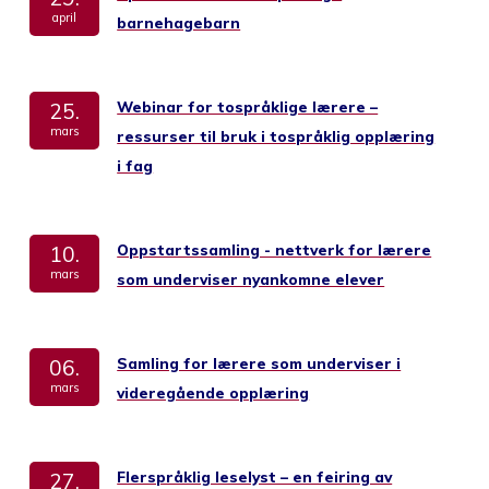
april
barnehagebarn
Webinar for tospråklige lærere –
25.
mars
ressurser til bruk i tospråklig opplæring
i fag
Oppstartssamling - nettverk for lærere
10.
mars
som underviser nyankomne elever
Samling for lærere som underviser i
06.
mars
videregående opplæring
Flerspråklig leselyst – en feiring av
27.