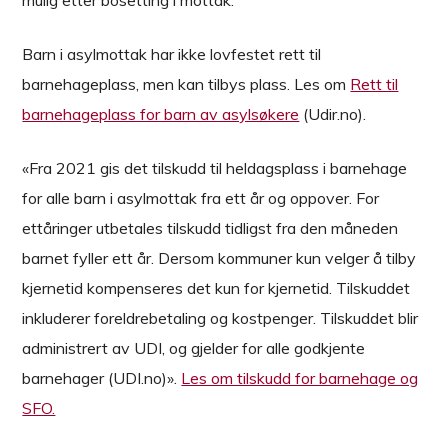
mulig etter bosetting i mottak.
Barn i asylmottak har ikke lovfestet rett til
barnehageplass, men kan tilbys plass. Les om
Rett til
barnehageplass for barn av asylsøkere
(Udir.no).
«Fra 2021 gis det tilskudd til heldagsplass i barnehage
for alle barn i asylmottak fra ett år og oppover. For
ettåringer utbetales tilskudd tidligst fra den måneden
barnet fyller ett år. Dersom kommuner kun velger å tilby
kjernetid kompenseres det kun for kjernetid. Tilskuddet
inkluderer foreldrebetaling og kostpenger. Tilskuddet blir
administrert av UDI, og gjelder for alle godkjente
barnehager (UDI.no)».
Les om tilskudd for barnehage og
SFO.