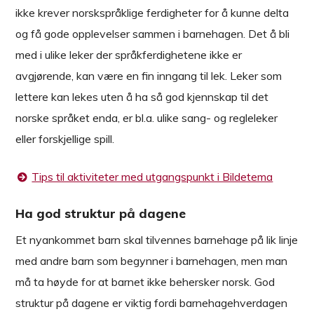
ikke krever norskspråklige ferdigheter for å kunne delta
og få gode opplevelser sammen i barnehagen. Det å bli
med i ulike leker der språkferdighetene ikke er
avgjørende, kan være en fin inngang til lek. Leker som
lettere kan lekes uten å ha så god kjennskap til det
norske språket enda, er bl.a. ulike sang- og regleleker
eller forskjellige spill.
Tips til aktiviteter med utgangspunkt i Bildetema
Ha god struktur på dagene
Et nyankommet barn skal tilvennes barnehage på lik linje
med andre barn som begynner i barnehagen, men man
må ta høyde for at barnet ikke behersker norsk. God
struktur på dagene er viktig fordi barnehagehverdagen