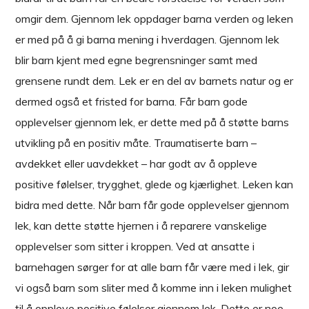
omgir dem. Gjennom lek oppdager barna verden og leken
er med på å gi barna mening i hverdagen. Gjennom lek
blir barn kjent med egne begrensninger samt med
grensene rundt dem. Lek er en del av barnets natur og er
dermed også et fristed for barna. Får barn gode
opplevelser gjennom lek, er dette med på å støtte barns
utvikling på en positiv måte. Traumatiserte barn –
avdekket eller uavdekket – har godt av å oppleve
positive følelser, trygghet, glede og kjærlighet. Leken kan
bidra med dette. Når barn får gode opplevelser gjennom
lek, kan dette støtte hjernen i å reparere vanskelige
opplevelser som sitter i kroppen. Ved at ansatte i
barnehagen sørger for at alle barn får være med i lek, gir
vi også barn som sliter med å komme inn i leken mulighet
til å oppleve positive følelser gjennom lek. Dette er noe