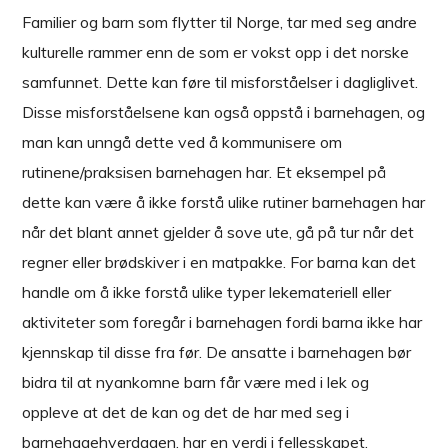
Familier og barn som flytter til Norge, tar med seg andre
kulturelle rammer enn de som er vokst opp i det norske
samfunnet. Dette kan føre til misforståelser i dagliglivet.
Disse misforståelsene kan også oppstå i barnehagen, og
man kan unngå dette ved å kommunisere om
rutinene/praksisen barnehagen har. Et eksempel på
dette kan være å ikke forstå ulike rutiner barnehagen har
når det blant annet gjelder å sove ute, gå på tur når det
regner eller brødskiver i en matpakke. For barna kan det
handle om å ikke forstå ulike typer lekemateriell eller
aktiviteter som foregår i barnehagen fordi barna ikke har
kjennskap til disse fra før. De ansatte i barnehagen bør
bidra til at nyankomne barn får være med i lek og
oppleve at det de kan og det de har med seg i
barnehagehverdagen, har en verdi i fellesskapet.