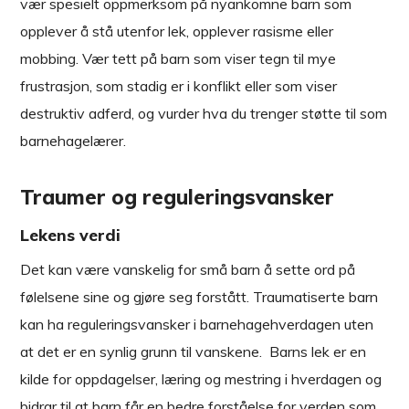
vær spesielt oppmerksom på nyankomne barn som
opplever å stå utenfor lek, opplever rasisme eller
mobbing. Vær tett på barn som viser tegn til mye
frustrasjon, som stadig er i konflikt eller som viser
destruktiv adferd, og vurder hva du trenger støtte til som
barnehagelærer.
Traumer og reguleringsvansker
Lekens verdi
Det kan være vanskelig for små barn å sette ord på
følelsene sine og gjøre seg forstått. Traumatiserte barn
kan ha reguleringsvansker i barnehagehverdagen uten
at det er en synlig grunn til vanskene. Barns lek er en
kilde for oppdagelser, læring og mestring i hverdagen og
bidrar til at barn får en bedre forståelse for verden som