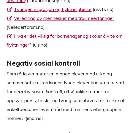
best mulig
(utdanningsnytt.no)
Tvungen migrasjon og flyktninghelse
(nkvts.no)
Veiledning av mennesker med traumeerfaringer
(veilederforum.no)
Hva er det viktig for barnehager og skoler å vite om
flyktninger?
(uis.no)
Negativ sosial kontroll
Som rådgiver møter en mange elever med ulike og
sammensatte utfordringer. Noen elever kan være utsatt
for
negativ sosial kontroll
, altså «ulike former for
oppsyn, press, trusler og tvang som utøves for å sikre at
enkeltpersoner lever i tråd med familiens eller gruppens
normer». (imdi.no)