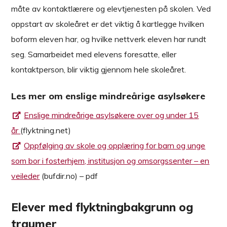
måte av kontaktlærere og elevtjenesten på skolen. Ved
oppstart av skoleåret er det viktig å kartlegge hvilken
boform eleven har, og hvilke nettverk eleven har rundt
seg. Samarbeidet med elevens foresatte, eller
kontaktperson, blir viktig gjennom hele skoleåret.
Les mer om enslige mindreårige asylsøkere
Enslige mindreårige asylsøkere over og under 15
år
(flyktning.net)
Oppfølging av skole og opplæring for barn og unge
som bor i fosterhjem, institusjon og omsorgssenter – en
veileder
(bufdir.no) – pdf
Elever med flyktningbakgrunn og
traumer