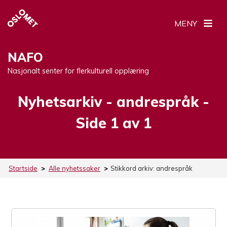
MENY
NAFO
Nasjonalt senter for flerkulturell opplæring
Nyhetsarkiv -
Stikkord:
andrespråk
-
Side 1 av 1
Startside
>
Alle nyhetssaker
>
Stikkord arkiv:
andrespråk