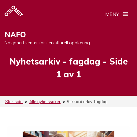
MENY
NAFO
Nasjonalt senter for flerkulturell opplæring
Nyhetsarkiv -
Stikkord:
fagdag
- Side
1 av 1
Startside
>
Alle nyhetssaker
>
Stikkord arkiv:
fagdag