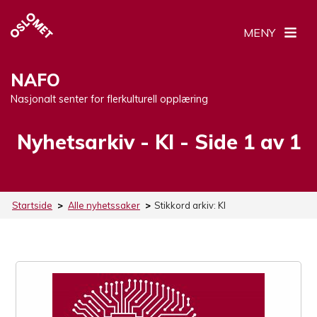
MENY
NAFO
Nasjonalt senter for flerkulturell opplæring
Nyhetsarkiv -
Stikkord:
KI
- Side 1 av 1
Startside
>
Alle nyhetssaker
>
Stikkord arkiv:
KI