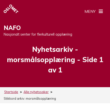
MENY
NAFO
Nasjonalt senter for flerkulturell opplæring
Nyhetsarkiv -
Stikkord:
morsmålsopplæring
- Side 1
av 1
Startside
>
Alle nyhetssaker
>
Stikkord arkiv:
morsmålsopplæring