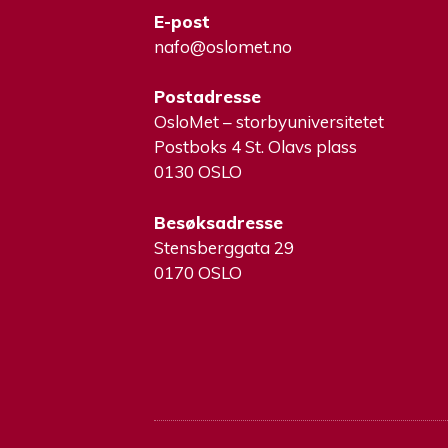
E-post
nafo@oslomet.no
Postadresse
OsloMet – storbyuniversitetet
Postboks 4 St. Olavs plass
0130 OSLO
Besøksadresse
Stensberggata 29
0170 OSLO