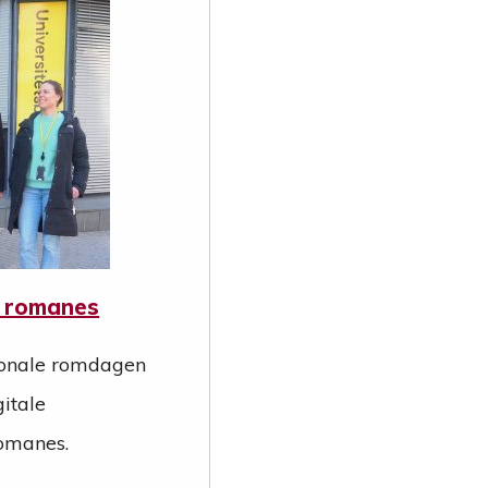
å romanes
jonale romdagen
gitale
omanes.