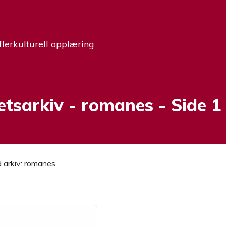
flerkulturell opplæring
etsarkiv -
Stikkord:
romanes
- Side 1
 arkiv:
romanes