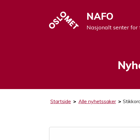
NAFO
Nasjonalt senter for 
Nyh
Startside
>
Alle nyhetssaker
>
Stikkord