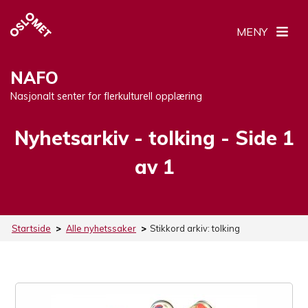
MENY
NAFO
Nasjonalt senter for flerkulturell opplæring
Nyhetsarkiv -
Stikkord:
tolking
- Side 1
av 1
Startside
>
Alle nyhetssaker
>
Stikkord arkiv:
tolking