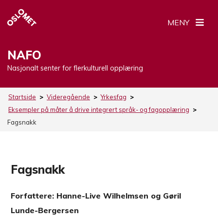
MENY
NAFO
Nasjonalt senter for flerkulturell opplæring
Startside
>
Videregående
>
Yrkesfag
>
Eksempler på måter å drive integrert språk- og fagopplæring
>
Fagsnakk
Fagsnakk
Forfattere: Hanne-Live Wilhelmsen og Gøril
Lunde-Bergersen