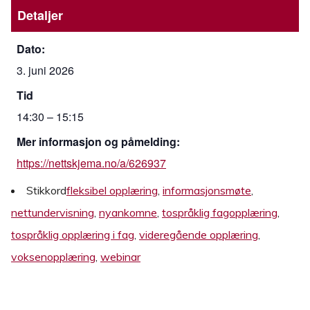
Detaljer
Dato:
3. juni 2026
Tid
14:30 – 15:15
Mer informasjon og påmelding:
https://nettskjema.no/a/626937
Stikkord
fleksibel opplæring
,
informasjonsmøte
,
nettundervisning
,
nyankomne
,
tospråklig fagopplæring
,
tospråklig opplæring i fag
,
videregående opplæring
,
voksenopplæring
,
webinar