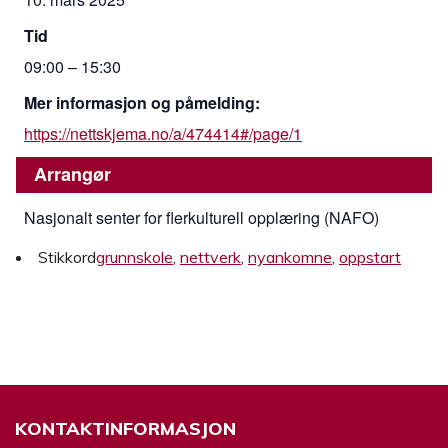
Tid
09:00 – 15:30
Mer informasjon og påmelding:
https://nettskjema.no/a/474414#/page/1
Arrangør
Nasjonalt senter for flerkulturell opplæring (NAFO)
Stikkord
grunnskole
,
nettverk
,
nyankomne
,
oppstart
KONTAKTINFORMASJON