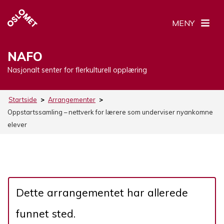
MENY
NAFO
Nasjonalt senter for flerkulturell opplæring
Startside
>
Arrangementer
>
Oppstartssamling – nettverk for lærere som underviser nyankomne
elever
Dette arrangementet har allerede
funnet sted.