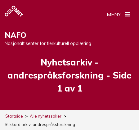
MENY
NAFO
Nasjonalt senter for flerkulturell opplæring
Nyhetsarkiv -
Stikkord:
andrespråksforskning
- Side
1 av 1
Startside
>
Alle nyhetssaker
>
Stikkord arkiv:
andrespråksforskning