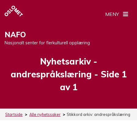
MENY
NAFO
Nasjonalt senter for flerkulturell opplæring
Nyhetsarkiv -
Stikkord:
andrespråkslæring
- Side 1
av 1
Startside
>
Alle nyhetssaker
>
Stikkord arkiv:
andrespråkslæring