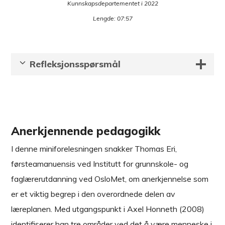
Kunnskapsdepartementet i 2022
Lengde: 07:57
Refleksjonsspørsmål
Anerkjennende pedagogikk
I denne miniforelesningen snakker Thomas Eri,
førsteamanuensis ved Institutt for grunnskole- og
faglærerutdanning ved OsloMet, om anerkjennelse som
er et viktig begrep i den overordnede delen av
læreplanen. Med utgangspunkt i Axel Honneth (2008)
identifiserer han tre områder ved det å være menneske i