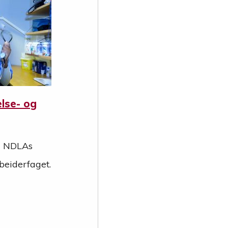
lse- og
il NDLAs
beiderfaget.