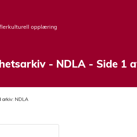
flerkulturell opplæring
hetsarkiv -
Stikkord:
NDLA
- Side 1 a
 arkiv:
NDLA