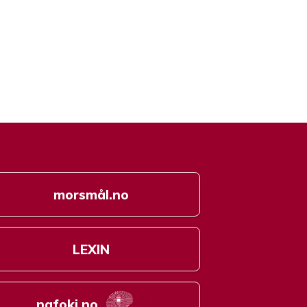
morsmål.no
LEXIN
nafoki.no