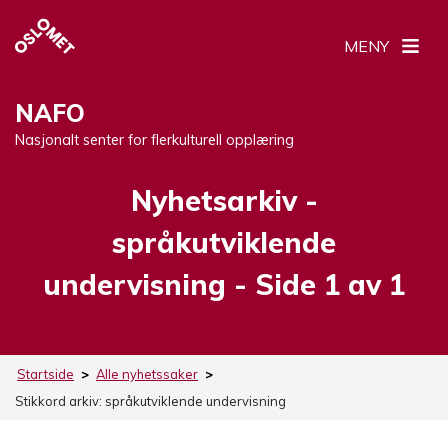
MENY
NAFO
Nasjonalt senter for flerkulturell opplæring
Nyhetsarkiv -
Stikkord:
språkutviklende
undervisning
- Side 1 av 1
Startside
>
Alle nyhetssaker
>
Stikkord arkiv:
språkutviklende undervisning