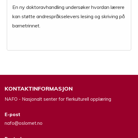
En ny doktoravhandling undersøker hvordan lærere
kan støtte andrespråkselevers lesing og skriving på
barnetrinnet.
KONTAKTINFORMASJON
NAFO - Nasjonalt senter for flerkulturell opplæring
E-post
nafo@oslomet.no