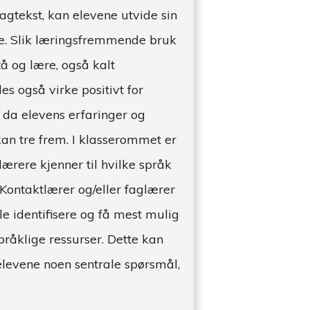
fagtekst, kan elevene utvide sin
e. Slik læringsfremmende bruk
tå og lære, også kalt
des også virke positivt for
 da elevens erfaringer og
an tre frem. I klasserommet er
 lærere kjenner til hvilke språk
 Kontaktlærer og/eller faglærer
e identifisere og få mest mulig
pråklige ressurser. Dette kan
elevene noen sentrale spørsmål,