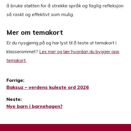
å bruke støtten for å strekke språk og faglig refleksjon
så raskt og effektivt som mulig.
Mer om temakort
Er du nysgjerrig på og har lyst til å teste ut temakort i
klasserommet?
Les mer og lær hvordan du bygger opp
temakort
.
Forrige:
Forrige
Baksuz – verdens kuleste ord 2026
Innleggsnavigasjon
innlegg:
Neste:
Neste
Nye barn i barnehagen?
innlegg: