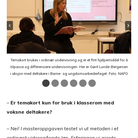
Hanne-Live Wilhelmsen veileder deltakerne ved bruk av temakort. Foto:
Temakort brukes i ordinær undervisning og er et fint hjelpemiddel for å
Deltakerne arbeider sammen eller alene med temakortet. Det kan være
Deltakerne bruker setningsstartere til å skrive egne setninger og egne
Deltakere kan ha glede av å oversette og diskutere innholdet på
Temakort kan inneholde tema, mål, modelltekst, vokabular og
setningsstartere. Kortet kan brukes på ulike måter i undervisningen. På
tilpasse og differensiere undervisningen. Her er Gøril Lunde-Bergersen
temakortet på morsmål eller andre språk de behersker fra før. Foto:
arbeid med vokabular, oversettelser, lesing, skriving av tekster o.l.
tekster. Foto: NAFO
NAFO
i aksjon med deltakere i Barne- og ungdomsarbeiderfaget. Foto: NAFO
bildet har en deltaker skrevet ut setningsstarterne. Foto: NAFO
Foto: NAFO
NAFO
–
Er temakort kun for bruk i klasserom med
voksne deltakere?
–
Nei! I masteroppgaven testet vi ut metoden i et
ordinært videregående løp. Erfaringen vi gjorde