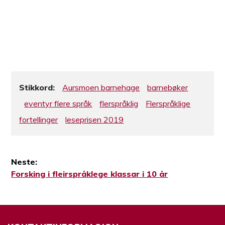
Stikkord:
Aursmoen barnehage
barnebøker
eventyr flere språk
flerspråklig
Flerspråklige
fortellinger
leseprisen 2019
Neste:
Neste
Forsking i fleirspråklege klassar i 10 år
Innleggsnavigasjon
innlegg: