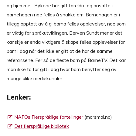
og hjemmet. Bøkene har gitt foreldre og ansatte i
barnehagen noe felles å snakke om. Barnehagen er i
tillegg opptatt av å gi barna felles opplevelser, noe som
er viktig for språkutviklingen. Berven Sundt mener det
kanskje er enda viktigere å skape felles opplevelser for
barn i dag når det ikke er gitt at de har de samme
referansene. Før så de fleste barn på BarneTV. Det kan
man ikke ta for gitt i dag hvor barn benytter seg av
mange ulike mediekanaler.
Lenker:
NAFOs Flerspråklige fortellinger
(morsmal.no)
Det flerspråklige bibliotek