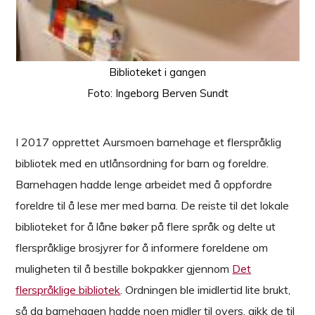
Biblioteket i gangen
Foto: Ingeborg Berven Sundt
I 2017 opprettet Aursmoen barnehage et flerspråklig
bibliotek med en utlånsordning for barn og foreldre.
Barnehagen hadde lenge arbeidet med å oppfordre
foreldre til å lese mer med barna. De reiste til det lokale
biblioteket for å låne bøker på flere språk og delte ut
flerspråklige brosjyrer for å informere foreldene om
muligheten til å bestille bokpakker gjennom
Det
flerspråklige bibliotek
. Ordningen ble imidlertid lite brukt,
så da barnehagen hadde noen midler til overs, gikk de til