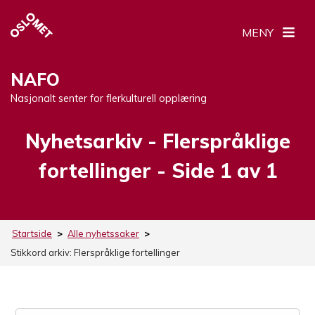
MENY
NAFO
Nasjonalt senter for flerkulturell opplæring
Nyhetsarkiv -
Stikkord:
Flerspråklige
fortellinger
- Side 1 av 1
Startside
>
Alle nyhetssaker
>
Stikkord arkiv:
Flerspråklige fortellinger