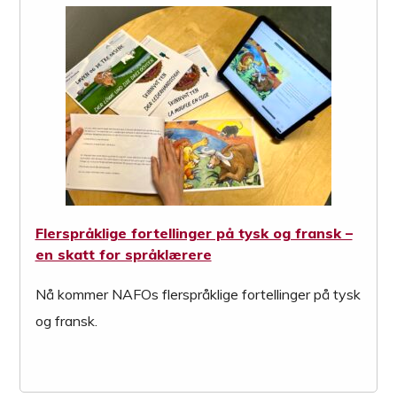
Flerspråklige fortellinger på tysk og fransk –
en skatt for språklærere
Nå kommer NAFOs flerspråklige fortellinger på tysk
og fransk.