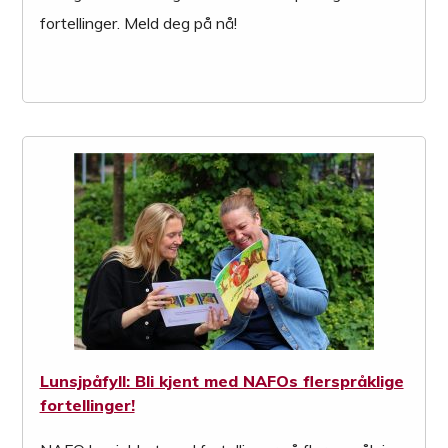
fortellinger. Meld deg på nå!
Lunsjpåfyll: Bli kjent med NAFOs flerspråklige
fortellinger!