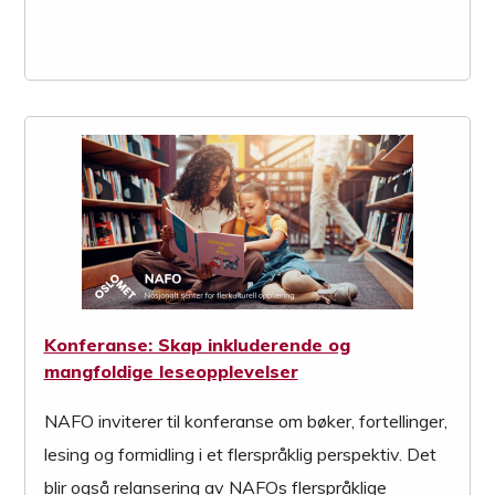
Konferanse: Skap inkluderende og
mangfoldige leseopplevelser
NAFO inviterer til konferanse om bøker, fortellinger,
lesing og formidling i et flerspråklig perspektiv. Det
blir også relansering av NAFOs flerspråklige