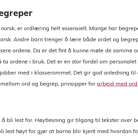
egreper
norsk, er ordlæring helt essensielt. Mange har begre
norsk. Andre barn trenger å lære både ordet og begrep
isere ordene. Da er det fint å kunne møte de samme o
 ta ordene i bruk. Det er en stor fordel om personal
a jobber med i klasserommet. Det gir god anledning til
l mellom ord og begrep, prinsipper for
arbeid med ord
 bli lest for. Høytlesning gir tilgang til tekster over
bli lest høyt for gjør at barna blir kjent med hvordan 