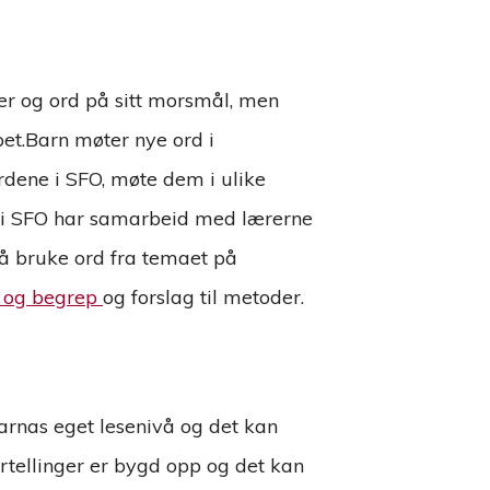
per og ord på sitt morsmål, men
et.Barn møter nye ord i
rdene i SFO, møte dem i ulike
et i SFO har samarbeid med lærerne
 å bruke ord fra temaet på
 og begrep
og forslag til metoder.
 barnas eget lesenivå og det kan
fortellinger er bygd opp og det kan