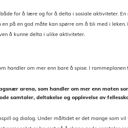
åde for å lære og for å delta i sosiale aktiviteter. E
n en på en god måte kan spørre om å bli med i leken.
ven å kunne delta i ulike aktiviteter.
som handler om mer enn bare å spise. I rammeplanen fo
dagsnær arena, som handler om mer enn maten som 
ode samtaler, deltakelse og opplevelse av fellessk
pill og dialog. Under måltidet er det mange som vil fo