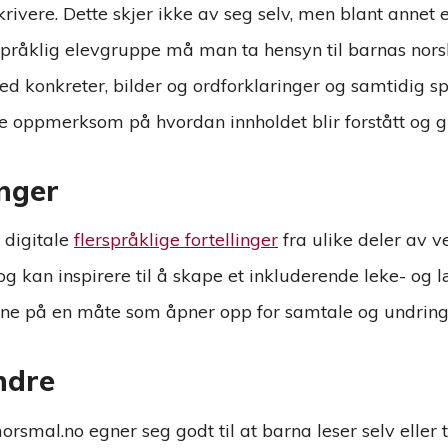
skrivere. Dette skjer ikke av seg selv, men blant annet
erspråklig elevgruppe må man ta hensyn til barnas no
med konkreter, bilder og ordforklaringer og samtidig s
 oppmerksom på hvordan innholdet blir forstått og gi
inger
 digitale
flerspråklige fortellinger
fra ulike deler av v
 og kan inspirere til å skape et inkluderende leke- og 
gene på en måte som åpner opp for samtale og undring
ndre
rsmal.no egner seg godt til at barna leser selv eller ti