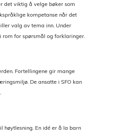
 er det viktig å velge bøker som
rskspråklige kompetanse når det
piller valg av tema inn. Under
 rom for spørsmål og forklaringer.
erden. Fortellingene gir mange
læringsmiljø. De ansatte i SFO kan
.
l høytlesning. En idé er å la barn