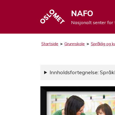
NAFO
Nasjonalt senter for 
Startside
>
Grunnskole
>
Språklig og k
Innholdsfortegnelse: Språkl