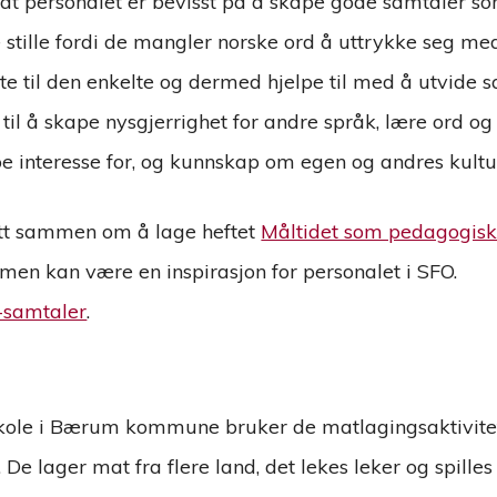
g at personalet er bevisst på å skape gode samtaler 
e stille fordi de mangler norske ord å uttrykke seg me
 til den enkelte og dermed hjelpe til med å utvide sa
til å skape nysgjerrighet for andre språk, lære ord o
pe interesse for, og kunnskap om egen og andres kultur
ått sammen om å lage heftet
Måltidet som pedagogisk
n kan være en inspirasjon for personalet i SFO.
-samtaler
.
 skole i Bærum kommune bruker de matlagingsaktivite
De lager mat fra flere land, det lekes leker og spilles 