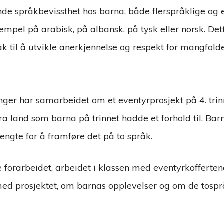
ende språkbevissthet hos barna, både flerspråklige o
mpel på arabisk, på albansk, på tysk eller norsk. Dett
åk til å utvikle anerkjennelse og respekt for mangfolde
ger har samarbeidet om et eventyrprosjekt på 4. trin
ra land som barna på trinnet hadde et forhold til. Barn
rengte for å framføre det på to språk.
 forarbeidet, arbeidet i klassen med eventyrkoffertene
med prosjektet, om barnas opplevelser og om de tospr