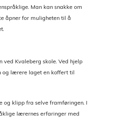
g enspråklige. Man kan snakke om
e åpner for muligheten til å
t.
n ved Kvaleberg skole. Ved hjelp
 og lærere laget en koffert til
 og klipp fra selve framføringen. I
åklige lærernes erfaringer med