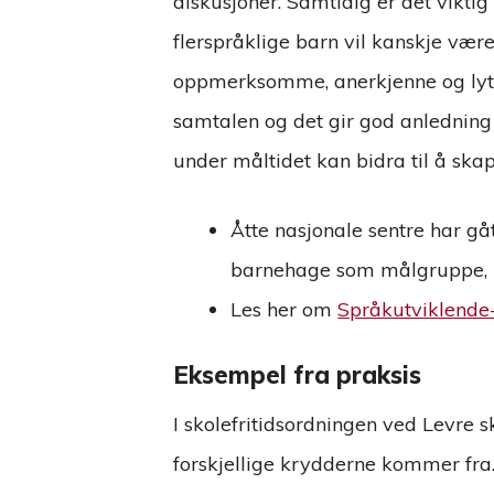
diskusjoner. Samtidig er det vikti
flerspråklige barn vil kanskje vær
oppmerksomme, anerkjenne og lytte
samtalen og det gir god anledning 
under måltidet kan bidra til å ska
Åtte nasjonale sentre har g
barnehage som målgruppe, me
Les her om
Språkutviklende
Eksempel fra praksis
I skolefritidsordningen ved Levre
forskjellige krydderne kommer fra. 