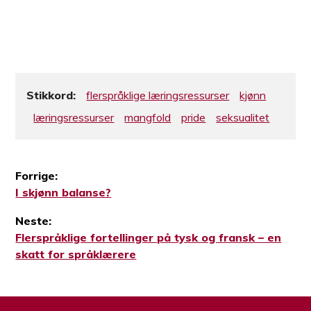
Stikkord:
flerspråklige læringsressurser
kjønn
læringsressurser
mangfold
pride
seksualitet
Forrige:
Forrige
I skjønn balanse?
Innleggsnavigasjon
innlegg:
Neste:
Neste
Flerspråklige fortellinger på tysk og fransk – en
innlegg:
skatt for språklærere