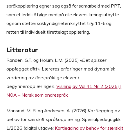
språkopplæring egner seg også for samarbeid med PPT,
som et ledd i å følge med på alle elevers læringsutbytte
og som støtte i sakkyndigheten knyttet til § 11-6 og
retten til individuelt tilrettelagt opplæring.
Litteratur
Randen, G.T. og Holum, L.M. (2025)
«Det spisser
opplegget ditt»: Læreres erfaringer med dynamisk
vurdering av flerspråklige elever i
begynneropplæringen
.
Visning av Vol 41 Nr. 2 (2025) |
NOA – Norsk som andrespråk
Monsrud, M. B. og Andresen, A. (2026)
Kartlegging av
behov for særskilt språkopplæring
. Spesialpedagogikk
1/2026 (digital utgave:
Kartlegging av behov for særskilt