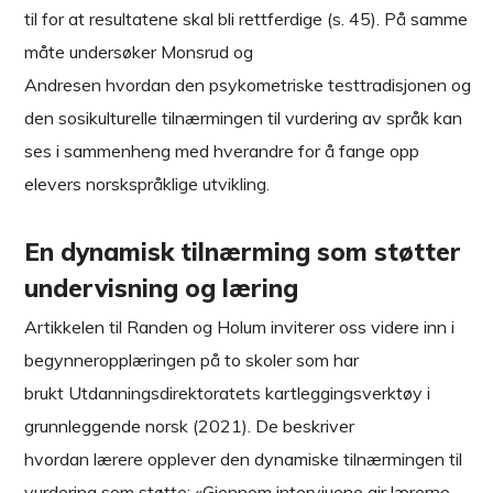
til for at resultatene skal bli rettferdige (s. 45). På samme
måte undersøker Monsrud og
Andresen hvordan den psykometriske testtradisjonen og
den sosikulturelle tilnærmingen til vurdering av språk kan
ses i sammenheng med hverandre for å fange opp
elevers norskspråklige utvikling.
En dynamisk tilnærming som støtter
undervisning og læring
Artikkelen til Randen og Holum inviterer oss videre inn i
begynneropplæringen på to skoler som har
brukt Utdanningsdirektoratets kartleggingsverktøy i
grunnleggende norsk (2021). De beskriver
hvordan lærere opplever den dynamiske tilnærmingen til
vurdering som støtte: «Gjennom intervjuene gir lærerne