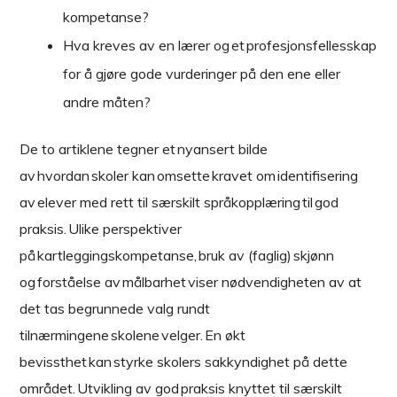
kompetanse?
Hva kreves av en lærer og et profesjonsfellesskap
for å gjøre gode vurderinger på den ene eller
andre måten?
De to artiklene tegner et nyansert bilde
av hvordan skoler kan omsette kravet om identifisering
av elever med rett til særskilt språkopplæring til god
praksis. Ulike perspektiver
på kartleggingskompetanse, bruk av (faglig) skjønn
og forståelse av målbarhet viser nødvendigheten av at
det tas begrunnede valg rundt
tilnærmingene skolene velger. En økt
bevissthet kan styrke skolers sakkyndighet på dette
området. Utvikling av god praksis knyttet til særskilt