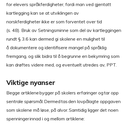
for elevers språkferdigheter, fordi man ved gjentatt
kartlegging kan se at utviklingen av
norskferdigheter ikke er som forventet over tid
(s. 48). Bruk av Setningsminne som del av kartleggingen
rundt § 3.6 kan dermed gi skolene en mulighet til
å dokumentere og identifisere mangel på språklig
fremgang, og slik bidra til å begrunne en bekymring som
kan drøftes videre med, og eventuelt utredes av, PPT.
Viktige nyanser
Begge artiklene bygger på skolers erfaringer og tar opp
sentrale spørsmål. Dermed tas den lovpålagte oppgaven
som skolene må løse, på alvor. Samtidig ligger det noen
spenninger innad i og mellom artiklene: