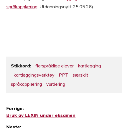
språkopplæring
, Utdanningsnytt 25.05.26)
Stikkord:
flerspråklige elever
kartlegging
kartleggingsverktøy
PPT
særskilt
språkopplæring
vurdering
Forrige:
Forrige
Bruk av LEXIN under eksamen
Innleggsnavigasjon
innlegg:
Neste: