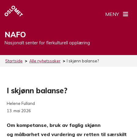
MENY
NAFO
Nasjonalt senter for flerkulturell opplæring
Startside
>
Alle nyhetssaker
>
I skjønn balanse?
I skjønn balanse?
Helene Fulland
13. mai 2026
Om kompetanse, bruk av faglig skjønn
og målbarhet ved vurdering av retten til særskilt