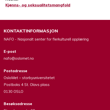
Neste
Kjønns- og seksualitetsmangfold
innlegg:
KONTAKTINFORMASJON
NAFO - Nasjonalt senter for flerkulturell opplæring
E-post
nafo@oslomet.no
Postadresse
OsloMet – storbyuniversitetet
Postboks 4 St. Olavs plass
0130 OSLO
Besøksadresse