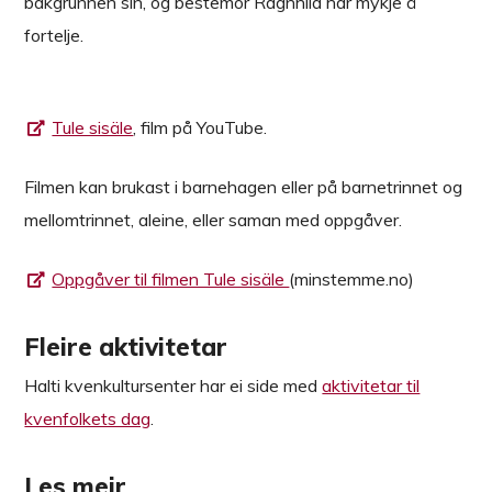
bakgrunnen sin, og bestemor Ragnhild har mykje å
fortelje.
Tule sisäle
, film på YouTube.
Filmen kan brukast i barnehagen eller på barnetrinnet og
mellomtrinnet, aleine, eller saman med oppgåver.
Oppgåver til filmen Tule sisäle
(minstemme.no)
Fleire aktivitetar
Halti kvenkultursenter har ei side med
aktivitetar til
kvenfolkets dag
.
Les meir