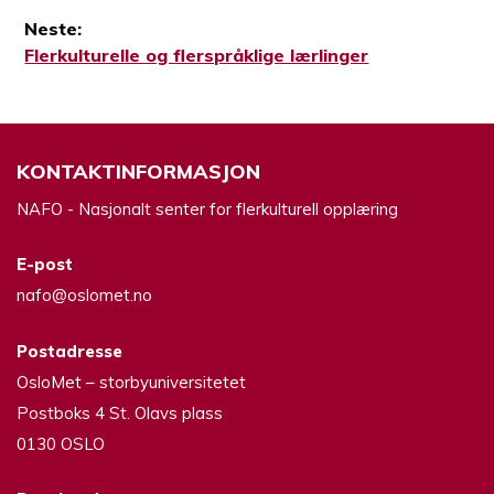
Neste:
Neste
Flerkulturelle og flerspråklige lærlinger
innlegg:
KONTAKTINFORMASJON
NAFO - Nasjonalt senter for flerkulturell opplæring
E-post
nafo@oslomet.no
Postadresse
OsloMet – storbyuniversitetet
Postboks 4 St. Olavs plass
0130 OSLO