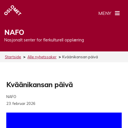
MENY
NAFO
Nasjonalt senter for flerkulturell opplæring
Startside
>
Alle nyhetssaker
>
Kväänikansan päivä
Kväänikansan päivä
NAFO
23. februar 2026