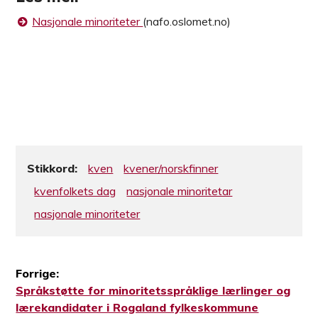
Nasjonale minoriteter
(nafo.oslomet.no)
Stikkord:
kven
kvener/norskfinner
kvenfolkets dag
nasjonale minoritetar
nasjonale minoriteter
Forrige:
Forrige
Språkstøtte for minoritetsspråklige lærlinger og
Innleggsnavigasjon
innlegg:
lærekandidater i Rogaland fylkeskommune