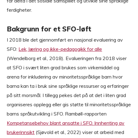
får delta i det sosiale samspillet og utvikle sine språklige
ferdigheter.
Bakgrunn for et SFO-løft
I 2018 ble det gjennomført en nasjonal evaluering av
SFO:
Lek, læring og ikke-pedagogikk for alle
(Wendelborg et al., 2018)
.
Evalueringen fra 2018 viser
at SFO i svært liten grad brukes som virkemiddel og
arena for inkludering av minoritetsspråklige barn hvor
barna kan ta i bruk sine språklige ressurser og erfaringer
på sitt morsmål. I tillegg pekes det på at det i liten grad
organiseres opplegg eller gis støtte til minoritetsspråklige
barns språkutvikling i SFO. Rambøll-rapporten
Kompetansebehov blant ansatte i SFO. Innhenting av
brukerinnsikt
(Sjøvold et al., 2022) viser at arbeid med