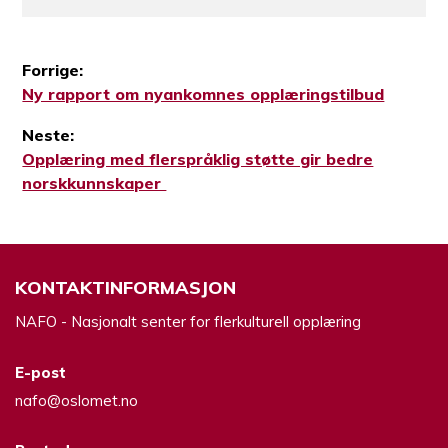
Forrige:
Forrige
Ny rapport om nyankomnes opplæringstilbud
Innleggsnavigasjon
innlegg:
Neste:
Neste
Opplæring med flerspråklig støtte gir bedre
innlegg:
norskkunnskaper
KONTAKTINFORMASJON
NAFO - Nasjonalt senter for flerkulturell opplæring
E-post
nafo@oslomet.no