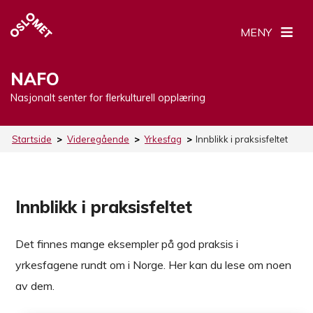
MENY
NAFO
Nasjonalt senter for flerkulturell opplæring
Startside
>
Videregående
>
Yrkesfag
>
Innblikk i praksisfeltet
Innblikk i praksisfeltet
Det finnes mange eksempler på god praksis i
yrkesfagene rundt om i Norge. Her kan du lese om noen
av dem.